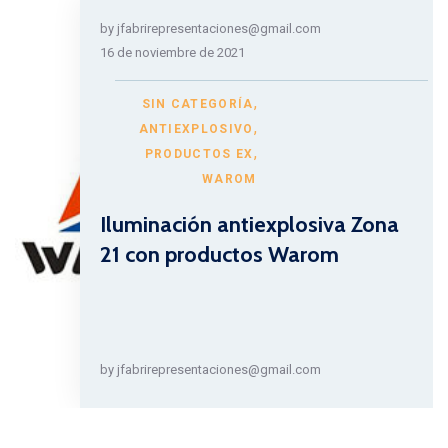
by
jfabrirepresentaciones@gmail.com
16 de noviembre de 2021
,
SIN CATEGORÍA
,
ANTIEXPLOSIVO
,
PRODUCTOS EX
WAROM
Iluminación antiexplosiva Zona
21 con productos Warom
by
jfabrirepresentaciones@gmail.com